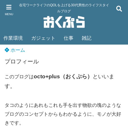
在宅ワークライフのQOLを上げる30代男性のライフスタイ
ルブログ
MENU
作業環境
ガジェット
仕事
雑記
ホーム
プロフィール
octo+plus（おくぷら）
といいま
このブログは
す。
タコのようにあれもこれも手を出す物欲の塊のような
ブログのコンセプトからもわかるように、モノが大好
きです。