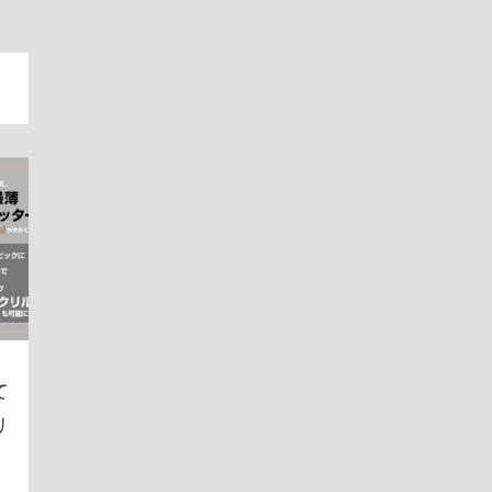
タ
て
リ