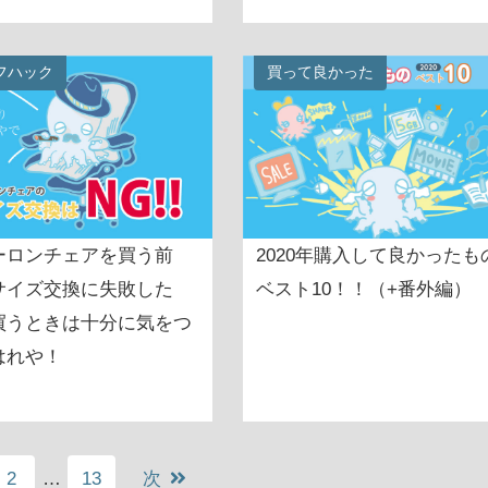
フハック
買って良かった
ーロンチェアを買う前
2020年購入して良かったも
サイズ交換に失敗した
ベスト10！！（+番外編）
買うときは十分に気をつ
はれや！
2
…
13
次