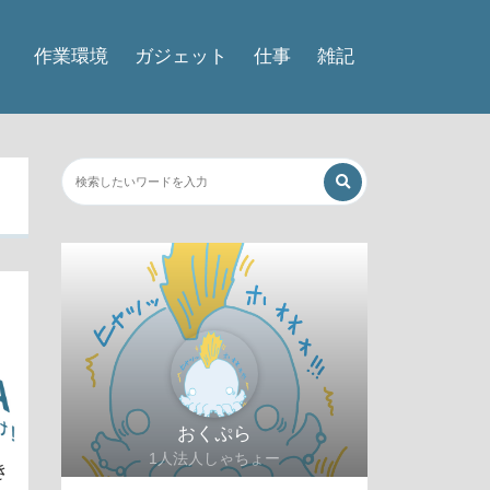
作業環境
ガジェット
仕事
雑記
おくぷら
1人法人しゃちょー
き