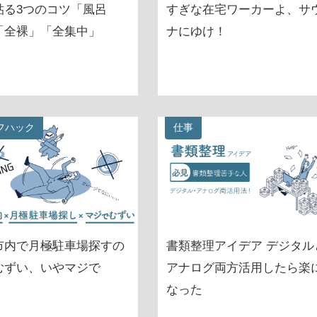
貼る3つのコツ「風呂
すぎな在宅ワーカーよ、サ
「全裸」「全集中」
ナにゆけ！
フハック
仕事
市内で月極駐車場探すの
書類整理アイデア デジタル
むずい、いやマジで
アナログ両方活用したら楽
なった