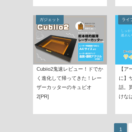
ガジェット
ライ
Cubiio2鬼速レビュー！ドでか
【ア
く進化して帰ってきた！レー
に】
ザーカッターのキュビオ
話。
2[PR]
けな
1