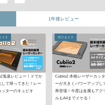
1年後レビュー
ェット
ガジェット
iio2鬼速レビュー！ドでか
Cubiio2 本格レーザーカッ
化して帰ってきた！レー
ーが大きくパワーアップし
カッターのキュビオ
再登場！今度は金属もアク
ルもA4までイケる！