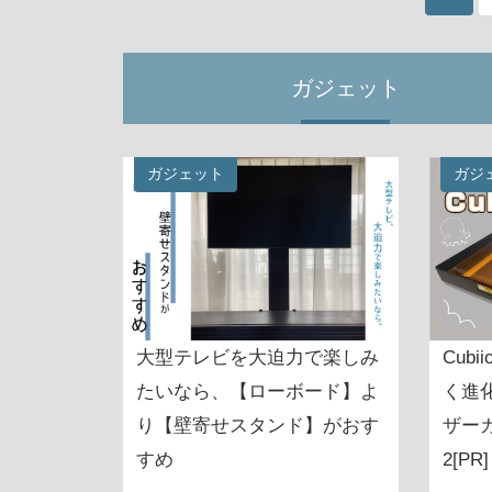
ガジェット
ガジェット
ガジ
大型テレビを大迫力で楽しみ
Cub
たいなら、【ローボード】よ
く進
り【壁寄せスタンド】がおす
ザー
すめ
2[PR]