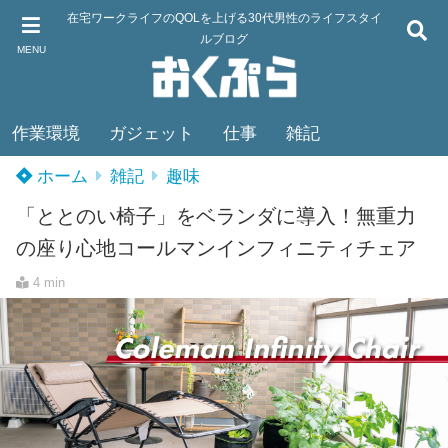
在宅ワークライフのQOLを上げる30代男性のライフスタイ
ルブログ
MENU
作業環境
ガジェット
仕事
雑記
ホーム
雑記
趣味
「ととのい椅子」をベランダに導入！無重力
の座り心地コールマンインフィニティチェア
4 min