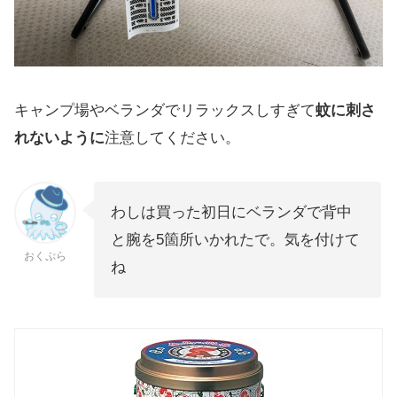
キャンプ場やベランダでリラックスしすぎて
蚊に刺さ
れないように
注意してください。
わしは買った初日にベランダで背中
と腕を5箇所いかれたで。気を付けて
おくぷら
ね