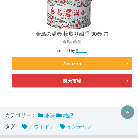
金鳥の渦巻 蚊取り線香 30巻 缶
金鳥の渦巻
created by
Rinker
Amazon
楽天市場
カテゴリー：
趣味
雑記
タグ：
アウトドア
インテリア