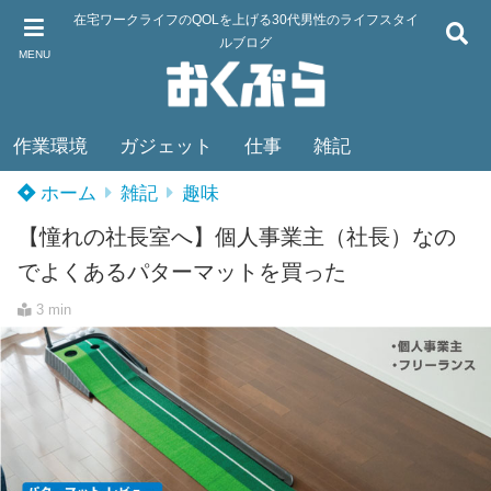
在宅ワークライフのQOLを上げる30代男性のライフスタイ
ルブログ
MENU
作業環境
ガジェット
仕事
雑記
ホーム
雑記
趣味
【憧れの社長室へ】個人事業主（社長）なの
でよくあるパターマットを買った
3 min